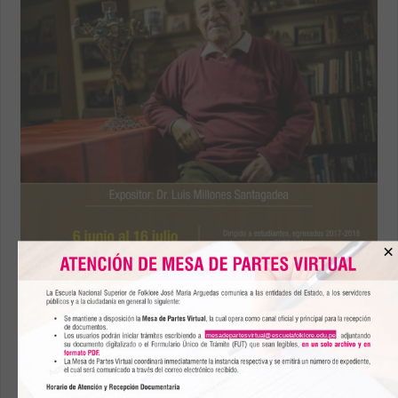
×
RECONOCIDO INVESTIGADOR LUIS
MILLONES DICTARÁ CURSO “HISTORIA Y
FOLKLORE”
mesadepartesvirtual@escuelafolklore.edu.pe
Escuela Nacional Superior de Folklore José María
Arguedas