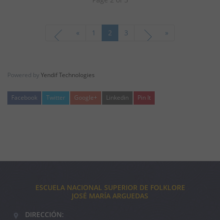
«
1
2
3
»
Powered by
Yendif Technologies
Facebook
Twitter
Google+
Linkedin
Pin It
ESCUELA NACIONAL SUPERIOR DE FOLKLORE
JOSÉ MARÍA ARGUEDAS
DIRECCIÓN: