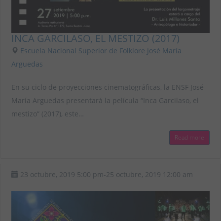
INCA GARCILASO, EL MESTIZO (2017)
Escuela Nacional Superior de Folklore José María
Arguedas
En su ciclo de proyecciones cinematográficas, la ENSF José
María Arguedas presentará la película “Inca Garcilaso, el
mestizo” (2017), este…
Read more
23 octubre, 2019
5:00 pm
-
25 octubre, 2019
12:00 am