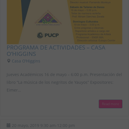
INTERNACIONAL DE
FOLKLORE “ARGUEDAS PARA
EL MUNDO”
Date :
21 agosto, 2019
Venue :
Escuela Nacional
Superior de Folklore José
María Arguedas
Event :
INCA GARCILASO, EL
MESTIZO (2017)
PROGRAMA DE ACTIVIDADES – CASA
Date :
27 septiembre, 2019
O’HIGGINS
Venue :
Escuela Nacional
Casa O’Higgins
Superior de Folklore José
María Arguedas
Event :
I SEMINARIO DE
Jueves Académicos 16 de mayo – 6:00 p.m. Presentación del
ESPECIALIZACIÓN EN
libro “La música de los negritos de Yauyos” Expositores:
GESTIÓN CULTURAL,
Eimer…
PRODUCCIÓN ARTÍSTICA Y
MEDIOS DIGITALES
Date :
23 octubre, 2019
Read more
Venue :
Escuela Nacional
Superior de Folklore José
Event :
CONMEMORANDO 71
María Arguedas
AÑOS DE LABOR POR EL
20 mayo, 2019
9:30 am
-
12:00 pm
ARTE, LA EDUCACIÓN Y LA