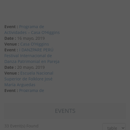
Event :
Programa de
Actividades – Casa O’Higgins
Date :
16 mayo, 2019
Venue :
Casa O’Higgins
Event :
I DANZPARE PERÚ
Festival Internacional de
Danza Patrimonial en Pareja
Date :
20 mayo, 2019
Venue :
Escuela Nacional
Superior de Folklore José
María Arguedas
Event :
Programa de
Actividades – Casa O’Higgins
Date :
23 mayo, 2019
Venue :
Casa O’Higgins
EVENTS
Event :
Programa de
Actividades – Casa O’Higgins
Date :
30 mayo, 2019
33 Event(s) Found