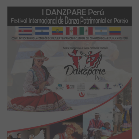
CULTURA
Date :
8 junio, 2020
Venue :
Escuela Nacional
Superior de Folklore José
María Arguedas