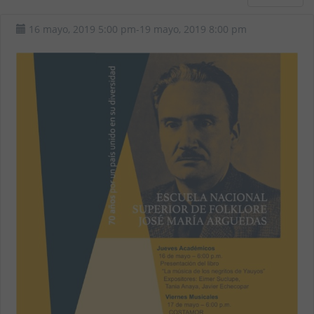
Venue :
Casa O’Higgins
Event :
CEREMONIA CENTRAL
16 mayo, 2019
5:00 pm
-
19 mayo, 2019
8:00 pm
70° ANIVERSARIO
Date :
7 junio, 2019
Venue :
Escuela Nacional
Superior de Folklore José
María Arguedas
Event :
RECONOCIDO
INVESTIGADOR LUIS
MILLONES DICTARÁ CURSO
“HISTORIA Y FOLKLORE”
Date :
7 junio, 2019
Venue :
Escuela Nacional
Superior de Folklore José
María Arguedas
Event :
DOCUMENTAL PEDRO
CIEZA DE LEÓN Y LA CRÓNICA
DEL PERÚ
Date :
16 agosto, 2019
Venue :
Escuela Nacional
Superior de Folklore José
María Arguedas
Event :
III FESTIVAL