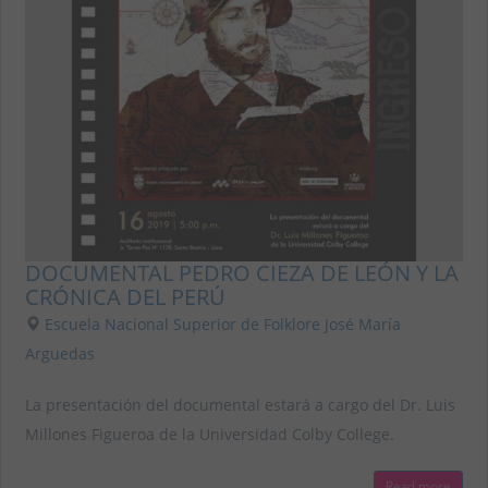
DOCUMENTAL PEDRO CIEZA DE LEÓN Y LA
CRÓNICA DEL PERÚ
Escuela Nacional Superior de Folklore José María
Arguedas
La presentación del documental estará a cargo del Dr. Luis
Millones Figueroa de la Universidad Colby College.
Read more