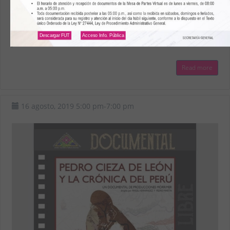
En el marco de las celebraciones por el 70 aniversario
institucional y rumbo al Bicentenario del Perú, la ENSF
Descargar FUT
Acceso Info. Pública
José…
Read more
16 agosto, 2019
5:00 pm
-
7:00 pm