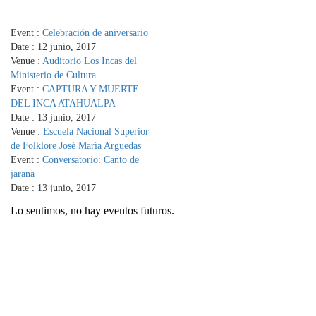
Event :
Celebración de aniversario
Date :
12 junio, 2017
Venue :
Auditorio Los Incas del
Ministerio de Cultura
Event :
CAPTURA Y MUERTE
DEL INCA ATAHUALPA
Date :
13 junio, 2017
Venue :
Escuela Nacional Superior
de Folklore José María Arguedas
Event :
Conversatorio: Canto de
jarana
Date :
13 junio, 2017
Venue :
Escuela Nacional Superior
Lo sentimos, no hay eventos futuros.
de Folklore José María Arguedas
Event :
Encuentro de Danzas
Tradicionales declaradas
Patrimonio Cultural de la Nación
Date :
14 junio, 2017
Venue :
Auditorio Los Incas del
Ministerio de Cultura