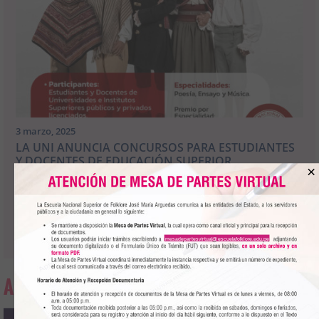
3 marzo, 2025
LA UNI ANUNCIA CONCURSOS PARA ESTUDIANTES
Y DOCENTES DE EDUCACIÓN SUPERIOR
×
La Universidad Nacional de Ingeniería invita......
Leer más
>>
mesadepartesvirtual@escuelafolklore.edu.pe
AGENDA CULTURAL