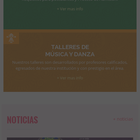
+ Ver mas info
TALLERES DE
MÚSICA Y DANZA
Nuestros talleres son desarrollados por profesores calificados,
egresados de nuestra institución y con prestigio en el área.
+ Ver mas info
NOTICIAS