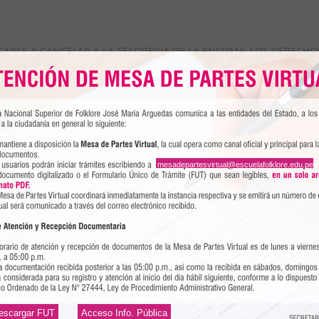
CARSE A CANCELAR A LA TESORERIA DE LA ENSFJMA, LOS DEREC
704383, A FIN DE QUE SE LE ENVÍE EL BALOTARIO CORRESPONDI
mesadepartesvirtual@escuelafolklore.edu.pe
escargar FUT
Acceso Info. Pública