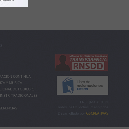
OS
MACION CONTINUA
NZA Y MUSICA
IONAL DE FOLKLORE
INSTR. TRADICIONALES
ENSF JMA © 2021
Todos los Derechos Reservados
GERENCIAS
Desarrollado por
GSCREATIVAS