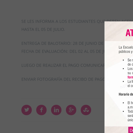
SE LES INFORMA A LOS ESTUDIANTES QUE DEBEN ACER
HASTA EL 05 DE JULIO.
ENTREGA DE BALOTARIO: 28 DE JUNIO DE 2018
FECHA DE EVALUACIÓN: DEL 02 AL 05 DE JULIO DE 2018
LUEGO DE REALIZAR EL PAGO COMUNICARSE CON EL 943
ENVIAR FOTOGRAFÍA DEL RECIBO DE PAGO.
D