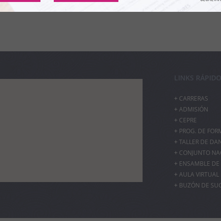
LINKS RÁPID
CARRERAS
ADMISIÓN
CEPRE
PROG. DE FOR
TALLER DE DA
CONJUNTO NAC
ENSAMBLE DE 
AULA VIRTUAL
BUZÓN DE SU