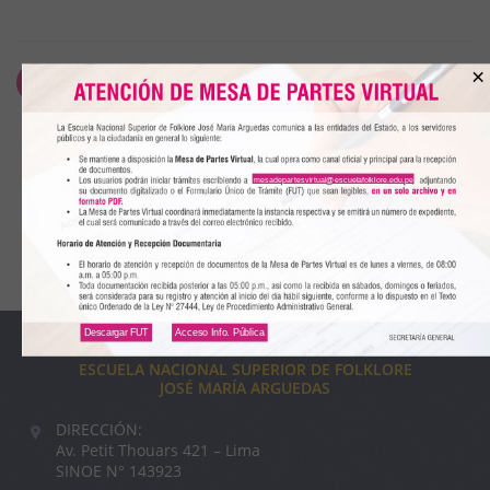
×
10 noviembre, 2017
|
comunicados
mesadepartesvirtual@escuelafolklore.edu.pe
Descargar FUT
Acceso Info. Pública
ESCUELA NACIONAL SUPERIOR DE FOLKLORE
JOSÉ MARÍA ARGUEDAS
DIRECCIÓN:
Av. Petit Thouars 421 – Lima
SINOE N° 143923