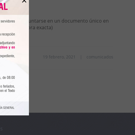
×
do eso debe adjuntarse en un documento único en
 5:00 p.m. (hora exacta)
19 febrero, 2021
|
comunicados
OS