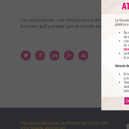
Los postulantes a la convocatoria docente deben 
formato pdf y enviar por el correo
mesadepartesv
D
ESCUELA NACIONAL SUPERIOR DE FOLKLORE
JOSÉ MARÍA ARGUEDAS