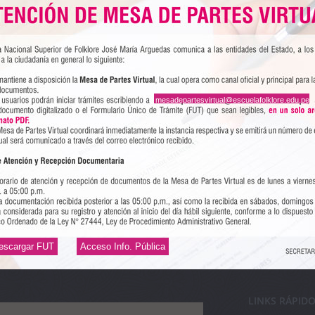
llenar la ficha de inscripción, CV y Declaración jurada. To
irtual@
escuelafolklore.edu.pe
hasta el 3 de marzo hasta las
mesadepartesvirtual@escuelafolklore.edu.pe
escargar FUT
Acceso Info. Pública
LINKS RÁPID