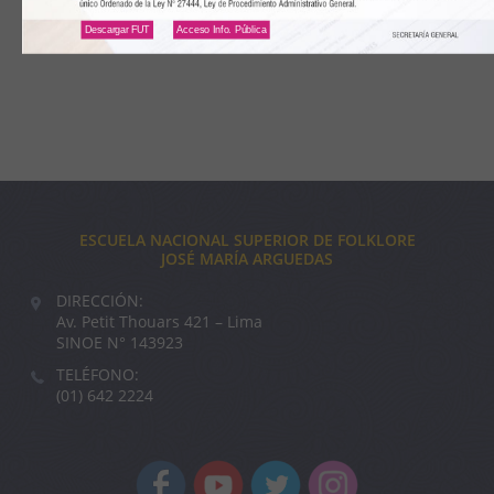
Descargar FUT
Acceso Info. Pública
ESCUELA NACIONAL SUPERIOR DE FOLKLORE
JOSÉ MARÍA ARGUEDAS
DIRECCIÓN:
Av. Petit Thouars 421 – Lima
SINOE N° 143923
TELÉFONO:
(01) 642 2224