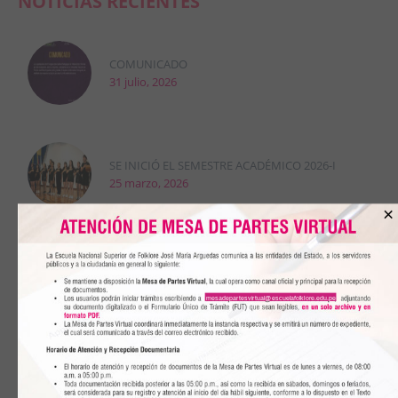
NOTICIAS RECIENTES
COMUNICADO
31 julio, 2026
SE INICIÓ EL SEMESTRE ACADÉMICO 2026-I
25 marzo, 2026
×
DRELM DESIGNÓ A LA DRA. CARMEN
ASTOCONDOR COMO DIRECTORA GENERAL DE LA
ESCUELA
22 enero, 2026
mesadepartesvirtual@escuelafolklore.edu.pe