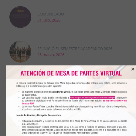
COMUNICADO
31 julio, 2026
SE INICIÓ EL SEMESTRE ACADÉMICO 2026-I
25 marzo, 2026
×
DRELM DESIGNÓ A LA DRA. CARMEN
ASTOCONDOR COMO DIRECTORA GENERAL DE LA
ESCUELA
22 enero, 2026
mesadepartesvirtual@escuelafolklore.edu.pe