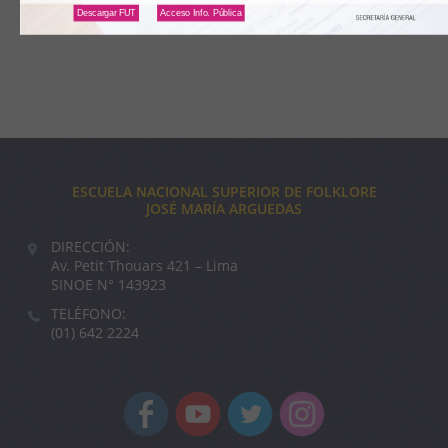
Descargar FUT
Acceso Info. Pública
ESCUELA NACIONAL SUPERIOR DE FOLKLORE
JOSÉ MARÍA ARGUEDAS
DIRECCIÓN:
Av. Petit Thouars 421 – Lima
SINOE N° 143923
TELÉFONO:
(01) 642 2224