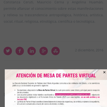
Constanza Ceruti, Mauricio Cerna y Angelina Huamán,
permite afianzar el conocimiento sobre estas manifestaciones
y relieva su trascendencia antropológica, histórica, artística,
social, ritual, religiosa, etnológica, científica o tecnológica.
2 diciembre, 2016
×
DEJAR UN COMENTARIO
mesadepartesvirtual@escuelafolklore.edu.pe