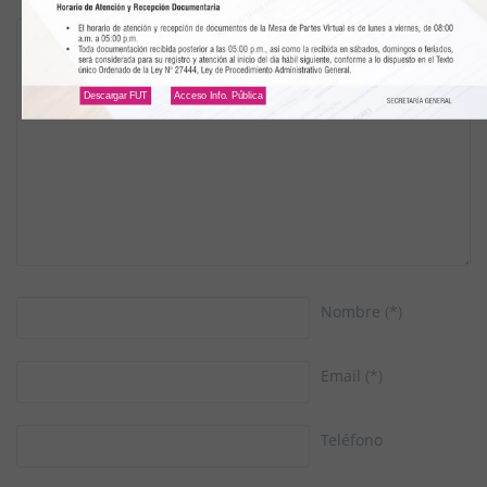
Descargar FUT
Acceso Info. Pública
Nombre
(*)
Email
(*)
Teléfono