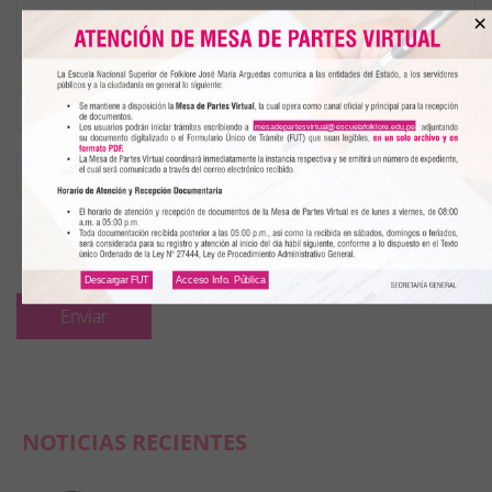
×
Nombre
(*)
mesadepartesvirtual@escuelafolklore.edu.pe
Email
(*)
Teléfono
Descargar FUT
Acceso Info. Pública
NOTICIAS RECIENTES