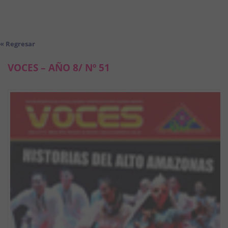
« Regresar
VOCES – AÑO 8/ Nº 51