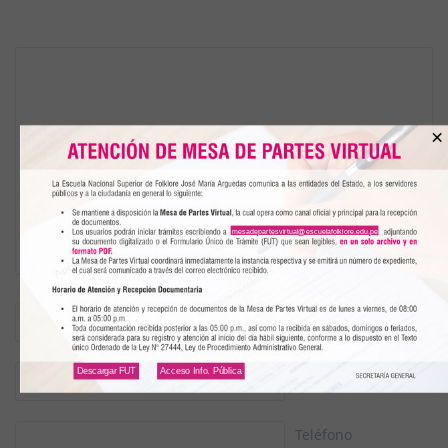
×
mesadepartesvirtual@escuelafolklore.edu.pe
Nombre
(*)
Descargar FUT
Acceso Info. Pública
Email
(*)
Teléfono