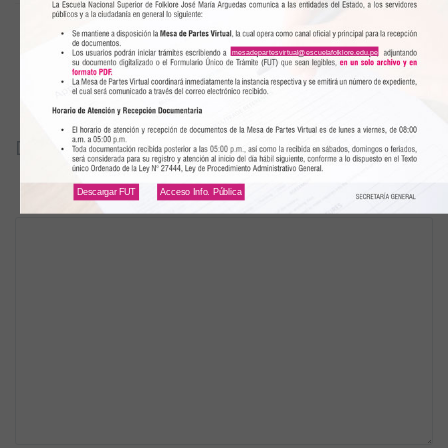
mesadepartesvirtual@escuelafolklore.edu.pe
DEJAR UN COMENTARIO
Descargar FUT
Acceso Info. Pública