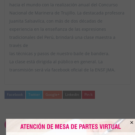
hacia el mundo con la realización anual del Concurso
Nacional de Marinera de Trujillo. La destacada profesora
Juanita Salsavilca, con más de dos décadas de
experiencia en la enseñanza de las expresiones
tradicionales del Perú, brindará una clase maestra a
través de
las técnicas y pasos de nuestro baile de bandera.
La clase está dirigida al público en general. La
transmisión será vía facebook oficial de la ENSF JMA.
Facebook
Twitter
Google+
Linkedin
Pin It
×
5 junio, 2020