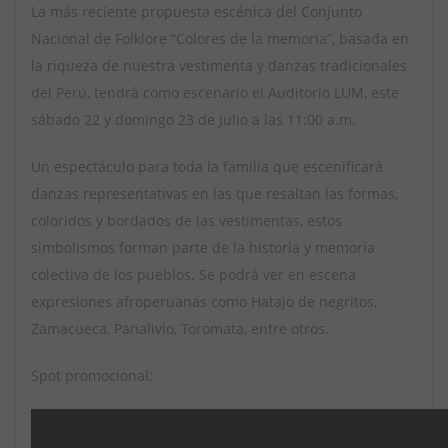
La más reciente propuesta escénica del Conjunto
Nacional de Folklore “Colores de la memoria”, basada en
la riqueza de nuestra vestimenta y danzas tradicionales
del Perú, tendrá como escenario el Auditorio LUM, este
sábado 22 y domingo 23 de Julio a las 11:00 a.m.
Un espectáculo para toda la familia que escenificará
danzas representativas en las que resaltan las formas,
coloridos y bordados de las vestimentas, estos
simbolismos forman parte de la historia y memoria
colectiva de los pueblos. Se podrá ver en escena
expresiones afroperuanas como Hatajo de negritos,
Zamacueca, Panalivio, Toromata, entre otros.
Spot promocional: