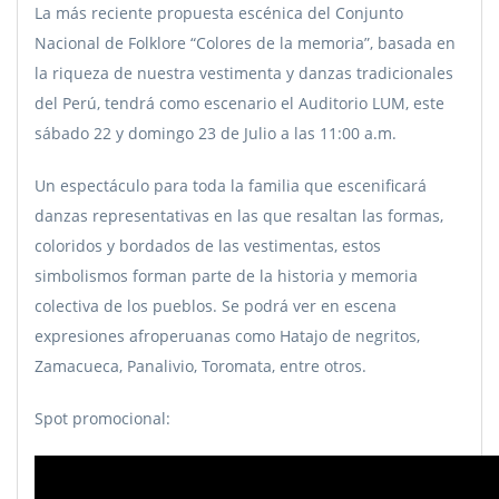
La más reciente propuesta escénica del Conjunto
Nacional de Folklore “Colores de la memoria”, basada en
la riqueza de nuestra vestimenta y danzas tradicionales
del Perú, tendrá como escenario el Auditorio LUM, este
sábado 22 y domingo 23 de Julio a las 11:00 a.m.
Un espectáculo para toda la familia que escenificará
danzas representativas en las que resaltan las formas,
coloridos y bordados de las vestimentas, estos
simbolismos forman parte de la historia y memoria
colectiva de los pueblos. Se podrá ver en escena
expresiones afroperuanas como Hatajo de negritos,
Zamacueca, Panalivio, Toromata, entre otros.
Spot promocional: