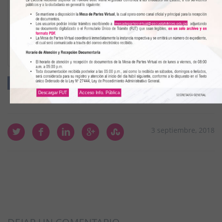
Este encuentro busca revalorar la trayectoria del CNF
como primera agrupación oficial de la Nación, y
mesadepartesvirtual@escuelafolklore.edu.pe
acercarnos a los personajes y sucesos que marcaron la
época dorada del folklore peruano.
Facebook
Twitter
Google+
Linkedin
Pin It
Descargar FUT
Acceso Info. Pública
3 septiembre, 2018