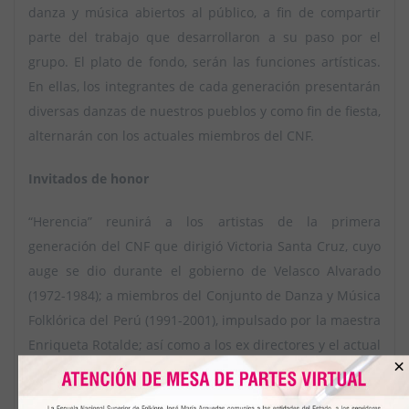
danza y música abiertos al público, a fin de compartir
parte del trabajo que desarrollaron a su paso por el
grupo. El plato de fondo, serán las funciones artísticas.
En ellas, los integrantes de cada generación presentarán
diversas danzas de nuestros pueblos y como fin de fiesta,
alternarán con los actuales miembros del CNF.
Invitados de honor
“Herencia” reunirá a los artistas de la primera
generación del CNF que dirigió Victoria Santa Cruz, cuyo
auge se dio durante el gobierno de Velasco Alvarado
(1972-1984); a miembros del Conjunto de Danza y Música
Folklórica del Perú (1991-2001), impulsado por la maestra
Enriqueta Rotalde; así como a los ex directores y el actual
×
CNF que dirige la maestra Luz Gutiérrez.