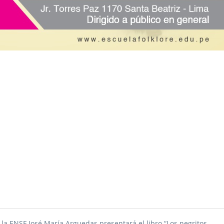
 la ENSF José María Arguedas presentará el libro “Los negritos