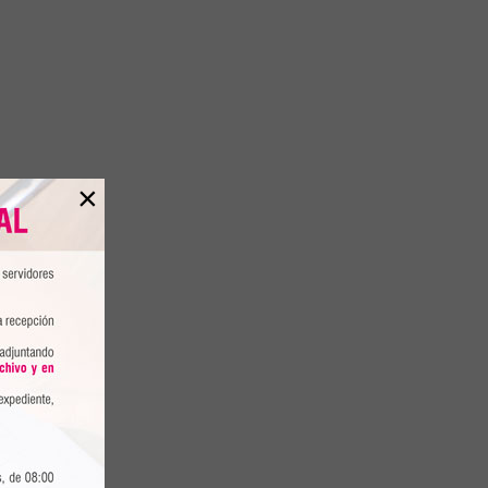
×
,
6
a
 e