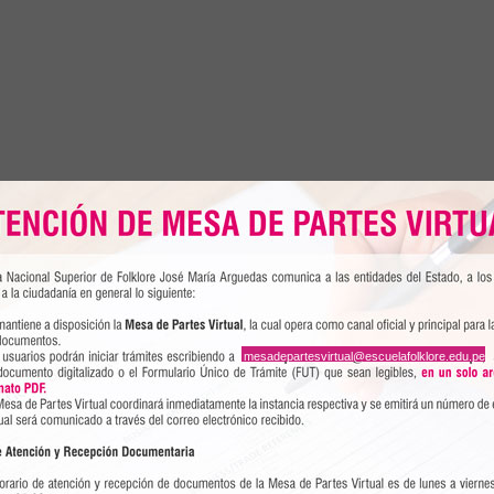
ntes de X ciclo de la carrera de Educación Artística, mención Danza
desde la virtualidad:
“Las aventuras de Takiy”
(dirigido a niños de 
ajo la dirección de la maestra Luz Gutiérrez Privat. Asimismo, se
mesadepartesvirtual@escuelafolklore.edu.pe
 didácticas para la enseñanza de la danza en el plano virtual. La
 las 7:00 p.m., a través del facebook oficial de la ENSF José Marí
los niños y adolescentes se acerquen a la danza desde la reflexión