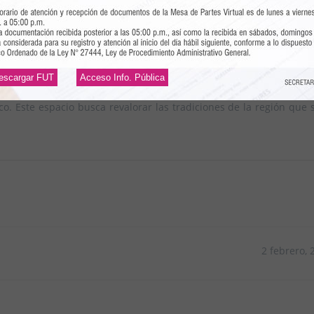
pre Arguedas y al público en general, mostrará cómo se inician l
 peruano. Iniciará con una ceremonia a la Pachamama (madre tierr
escargar FUT
Acceso Info. Pública
ención artística de los estudiantes arguedianos e invitados, con 
nico. Este espacio busca revalorar las tradiciones de la región que 
2 febrero, 