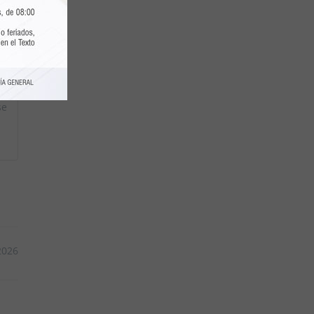
as
a)
la
se
2026