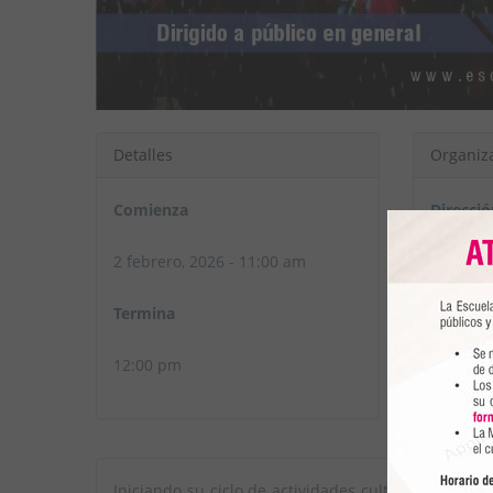
Detalles
Organiz
Comienza
Direcci
2 febrero, 2026 - 11:00 am
Termina
12:00 pm
Iniciando su ciclo de actividades culturales, la E