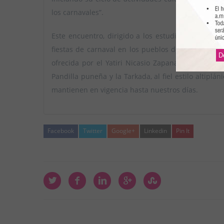
los carnavales”.
Este encuentro, dirigido a los estudiantes del Ce
fiestas de carnaval en los pueblos del Altiplano
D
ofrecida por el Yatiri Nicasio Zapana y una interv
Pandilla puneña y la Tarkada, al fiel estilo altiplá
mantienen en vigencia hasta nuestros días.
Facebook
Twitter
Google+
Linkedin
Pin It