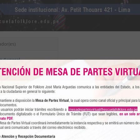
ador(es)
ón General
mesadepartesvirtual@escuelafolklore.edu.pe
NSF José María Arguedas, hoy universidad presenta el encuentro “Vi