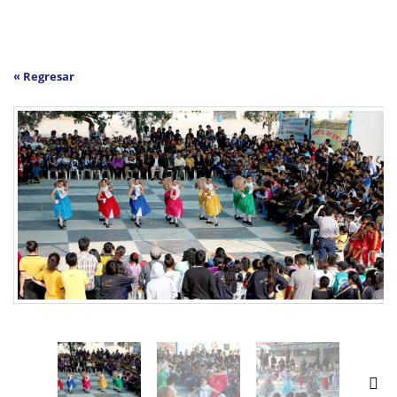
« Regresar
N