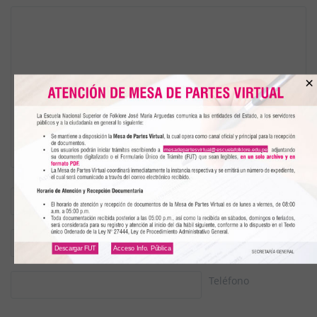
×
mesadepartesvirtual@escuelafolklore.edu.pe
Nombre
(*)
Email
(*)
Descargar FUT
Acceso Info. Pública
Teléfono