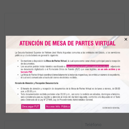
×
mesadepartesvirtual@escuelafolklore.edu.pe
Nombre
(*)
Email
(*)
Descargar FUT
Acceso Info. Pública
Teléfono