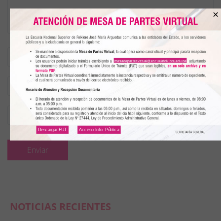
×
Nombre
(*)
mesadepartesvirtual@escuelafolklore.edu.pe
Email
(*)
Teléfono
Descargar FUT
Acceso Info. Pública
NOTICIAS RECIENTES