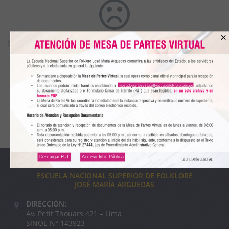
×
Este usuario aún no ha añadido información a su perfil.
mesadepartesvirtual@escuelafolklore.edu.pe
Descargar FUT
Acceso Info. Pública
ESCUELA NACIONAL SUPERIOR DE FOLKLORE
JOSÉ MARÍA ARGUEDAS
DIRECCIÓN:
Av. Petit Thouars 421 – Lima
SINOE N° 143923