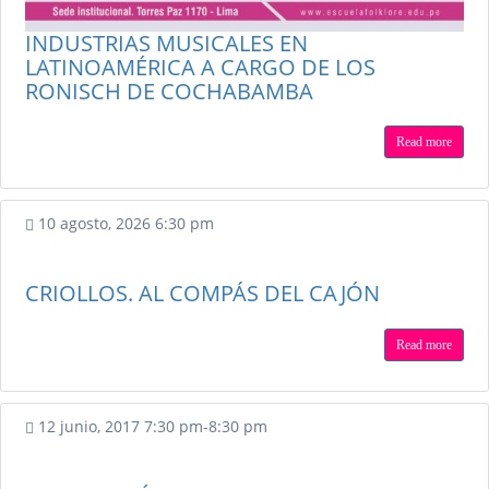
Venue :
Auditorio de la Casa
de la Literatura Peruana
INDUSTRIAS MUSICALES EN
Event :
PRESENTACIÓN DE CD
LATINOAMÉRICA A CARGO DE LOS
SIEMPRE CRIOLLOS
RONISCH DE COCHABAMBA
Date :
17 julio, 2017
Venue :
Auditorio ICPNA
Read more
Event :
IDOLATRÍA, Una sola
cruz
Date :
20 julio, 2017
Venue :
AUDITORIO DE LA
10 agosto, 2026
6:30 pm
ESCUELA NACIONAL DE
CONTROL
Event :
CONCIERTO DE
CRIOLLOS. AL COMPÁS DEL CAJÓN
GUITARRA PERUANA TODAS
LAS SANGRES, TODAS LAS
CUERDAS
Read more
Date :
24 julio, 2017
Venue :
Escuela Nacional
Superior de Folklore José
12 junio, 2017
7:30 pm
-
8:30 pm
María Arguedas