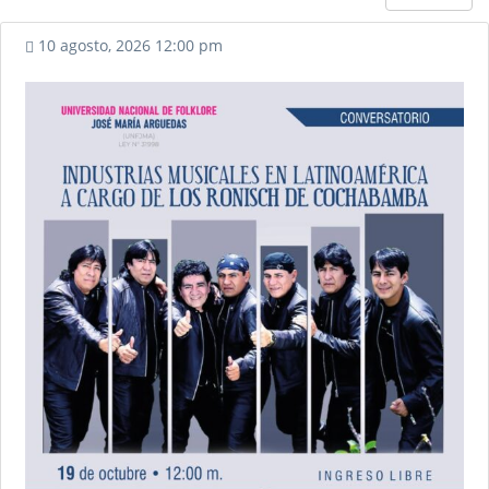
Event :
DALCROZE – El ritmo
en la educación e
10 agosto, 2026
12:00 pm
interpretación
Date :
3 julio, 2017
Venue :
Escuela Nacional
Superior de Folklore José
María Arguedas
Event :
CONCIERTOS DE
MÚSICA CRIOLLA DE LA
COSTA NORTE DEL SIGLO XX
Date :
11 julio, 2017
Venue :
Escuela Nacional
Superior de Folklore José
María Arguedas
Event :
Concierto: Una quena
en la mochila
Date :
11 julio, 2017
Venue :
Auditorio de la
Biblioteca Municipal de Jesús
María
Event :
Concierto de Gala
Andina
Date :
13 julio, 2017