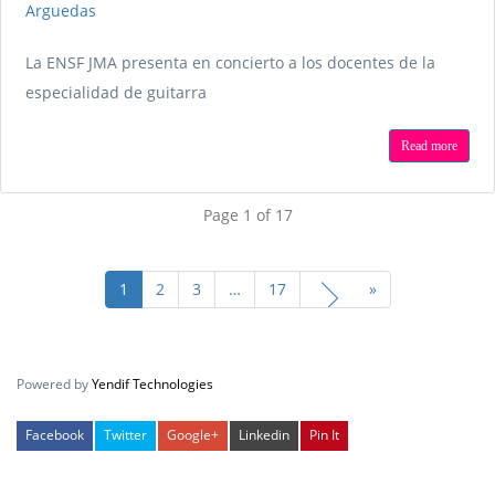
Arguedas
La ENSF JMA presenta en concierto a los docentes de la
especialidad de guitarra
Read more
Page 1 of 17
1
2
3
…
17
»
Powered by
Yendif Technologies
Facebook
Twitter
Google+
Linkedin
Pin It