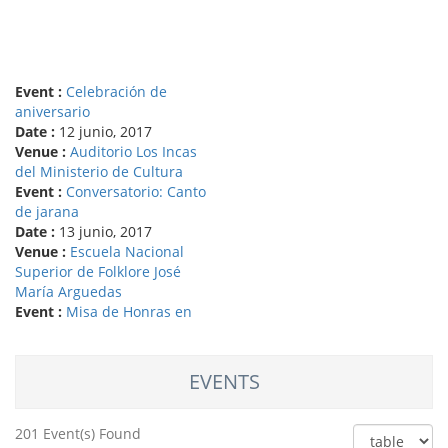
Event :
Celebración de
aniversario
Date :
12 junio, 2017
Venue :
Auditorio Los Incas
del Ministerio de Cultura
Event :
Conversatorio: Canto
de jarana
Date :
13 junio, 2017
Venue :
Escuela Nacional
Superior de Folklore José
María Arguedas
Event :
Misa de Honras en
homenaje al maestro Roel
Tarazona
Date :
16 junio, 2017
EVENTS
Venue :
Escuela Nacional
Superior de Folklore José
María Arguedas
201 Event(s) Found