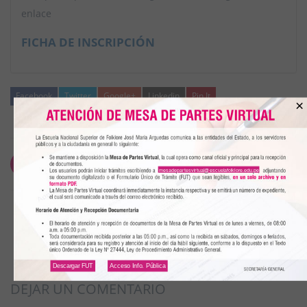
enlace
FICHA DE INSCRIPCIÓN
Facebook
Twitter
Google+
Linkedin
Pin It
×
5 junio, 2020
mesadepartesvirtual@escuelafolklore.edu.pe
Descargar FUT
Acceso Info. Pública
DEJAR UN COMENTARIO