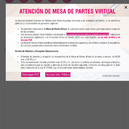
×
mesadepartesvirtual@escuelafolklore.edu.pe
DEJAR UN COMENTARIO
Descargar FUT
Acceso Info. Pública