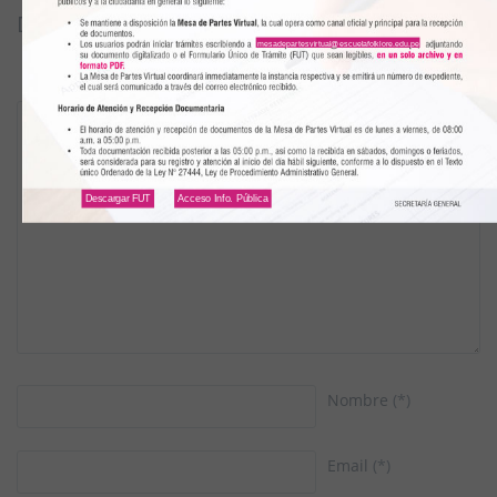
DEJAR UN COMENTARIO
mesadepartesvirtual@escuelafolklore.edu.pe
Descargar FUT
Acceso Info. Pública
Nombre
(*)
Email
(*)