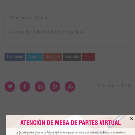
Concierto de Quena
A cargo de: Edwin Gabriel Cruzado A.
Facebook
Twitter
Google+
Linkedin
Pin It
31 octubre, 2018
×