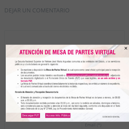
DEJAR UN COMENTARIO
×
mesadepartesvirtual@escuelafolklore.edu.pe
Nombre
(*)
Descargar FUT
Acceso Info. Pública
Email
(*)