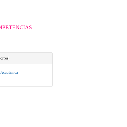
MPETENCIAS
or(es)
n Académica