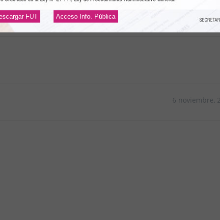
escargar FUT
Acceso Info. Pública
6 noviembre, 