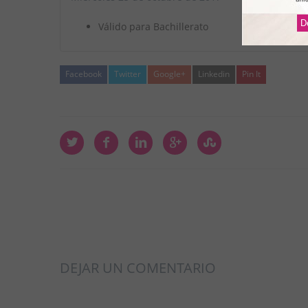
D
Válido para Bachillerato
Facebook
Twitter
Google+
Linkedin
Pin It
DEJAR UN COMENTARIO