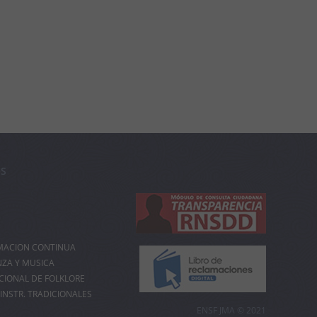
OS
MACION CONTINUA
NZA Y MUSICA
IONAL DE FOLKLORE
INSTR. TRADICIONALES
ENSF JMA © 2021