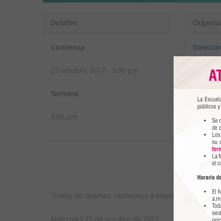
Detalles
Organiz
Comienza
Direcci
25 octubre, 2017 - 3:00 pm
Termina
4:00 pm
Tinkuy de Quenas. Homenaje a Alejandro Vivanco
Miércoles 25 de octubre de 2017