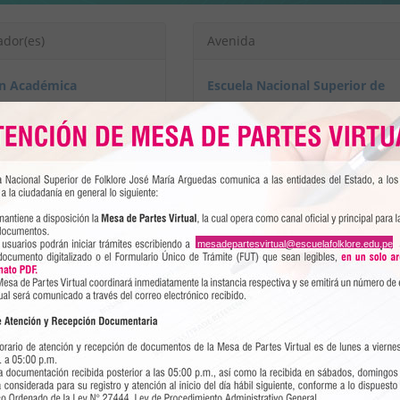
ador(es)
Avenida
ón Académica
Escuela Nacional Superior de
Folklore José María Arguedas
Jr. Torres Paz 1170, Santa Beatri
Cercado de Lima
Lima
Peru
https://www.escuelafolklore.edu
pe
mesadepartesvirtual@escuelafolklore.edu.pe
Show map