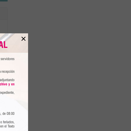
×
z
.