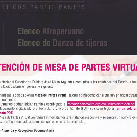
mesadepartesvirtual@escuelafolklore.edu.pe
ador(es)
ón Académica