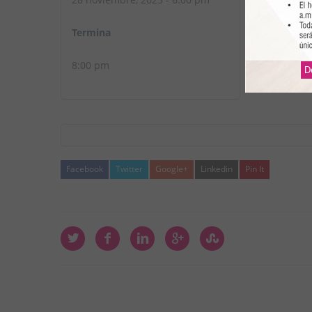
Termina
8:00 pm
D
Facebook
Twitter
Google+
Linkedin
Pin It