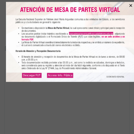
×
mesadepartesvirtual@escuelafolklore.edu.pe
DEJAR UN COMENTARIO
Descargar FUT
Acceso Info. Pública