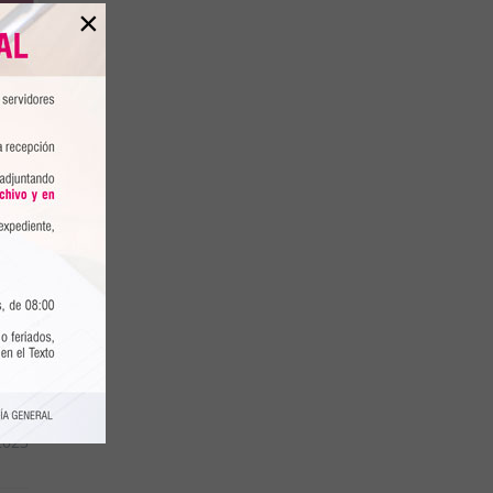
×
lore
dad,
 2023