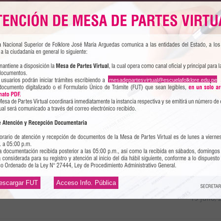
mesadepartesvirtual@escuelafolklore.edu.pe
specializa en la publicación de libros y textos sobre temas del folk
es un texto sobre folklore que deseas publicar, esta es tu oportuni
rarlo. Los libros publicados por nuestra institución tienen una
o FIL-Lima y otras ferias a nivel nacional.
escargar FUT
Acceso Info. Pública
19 julio,