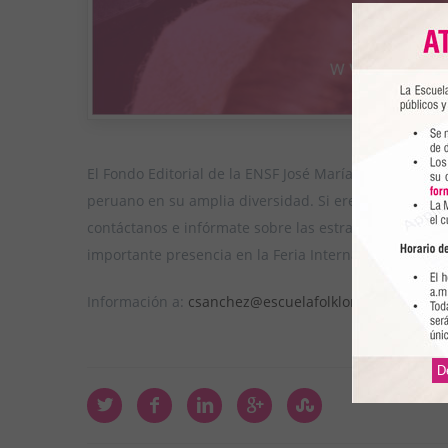
El Fondo Editorial de la ENSF José María Arguedas se e
peruano en su amplia diversidad. Si eres autor y tien
contáctanos e infórmate sobre las estrategias para log
importante presencia en la Feria Internacional del Libr
Información a:
csanchez@escuelafolklore.edu.pe
D