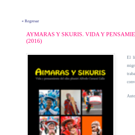
« Regresar
AYMARAS Y SKURIS. VIDA Y PENSAMI
(2016)
El l
migr
trab
conv
Auto