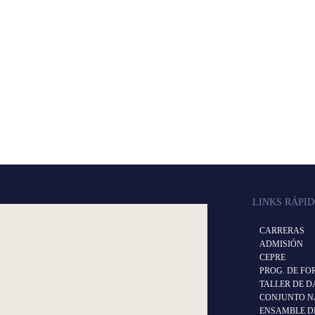
LINKS RÁPI
CARRERAS
ADMISIÓN
CEPRE
PROG. DE F
TALLER DE D
CONJUNTO N
ENSAMBLE DE