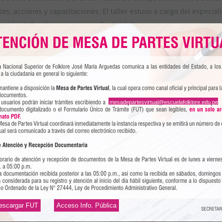
es, acciones y capacitaciones. El taller estuvo a cargo del especiali
enida de las diversas áreas, a fin de elaborar nuevos proyectos qu
26 julio, 2019
|
mesadepartesvirtual@escuelafolklore.edu.pe
Siguiente
escargar FUT
Acceso Info. Pública
CEREMONIA DE
CONVENIO CON 
GRADUACIÓN
UNIVERSIDAD