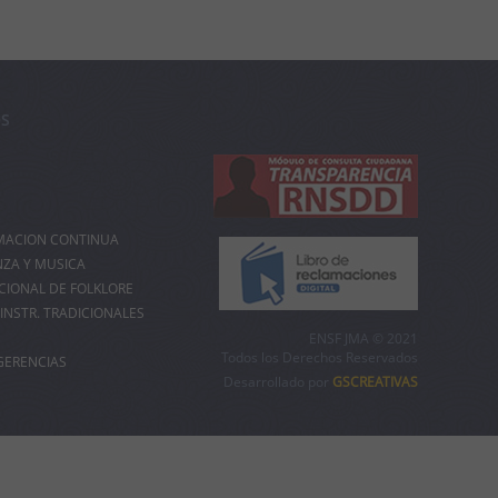
OS
MACION CONTINUA
NZA Y MUSICA
IONAL DE FOLKLORE
INSTR. TRADICIONALES
ENSF JMA © 2021
Todos los Derechos Reservados
GERENCIAS
Desarrollado por
GSCREATIVAS