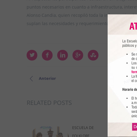
puntos necesarios en cuanto a infraestructura, interes
Alonso Candia, quien recopiló toda la información obt
suplan las necesidades y requerimientos planteados.
Anterior
RELATED POSTS
D
ESCUELA DE
FOLKLORE