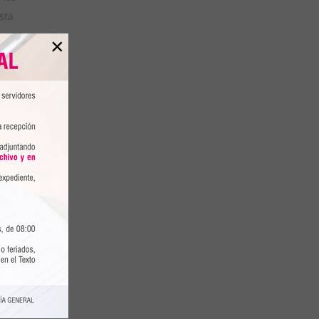
sta
e
×
2019
LA