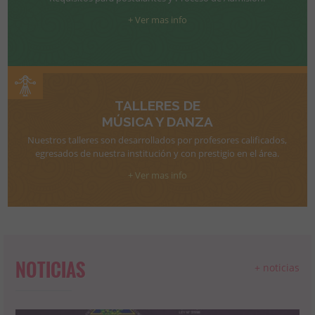
+ Ver mas info
TALLERES DE
MÚSICA Y DANZA
Nuestros talleres son desarrollados por profesores calificados,
egresados de nuestra institución y con prestigio en el área.
+ Ver mas info
NOTICIAS