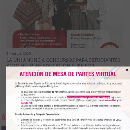
3 marzo, 2025
LA UNI ANUNCIA CONCURSOS PARA ESTUDIANTES
Y DOCENTES DE EDUCACIÓN SUPERIOR
×
La Universidad Nacional de Ingeniería invita......
Leer más
>>
mesadepartesvirtual@escuelafolklore.edu.pe
AGENDA CULTURAL